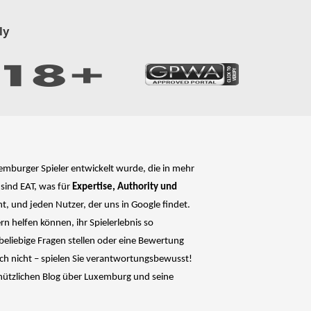
ly
emburger Spieler entwickelt wurde, die in mehr
 sind EAT, was für
Expertise, Authority und
, und jeden Nutzer, der uns in Google findet.
n helfen können, ihr Spielerlebnis so
liebige Fragen stellen oder eine Bewertung
ch nicht – spielen Sie verantwortungsbewusst!
 nützlichen Blog über Luxemburg und seine