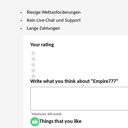
Riesige Wettanforderungen
Kein Live-Chat und Support
Lange Zahlungen
Your rating
5
4
3
2
1
Write what you think about “
Empire777
”
*Maximum 400 words
Things that you like