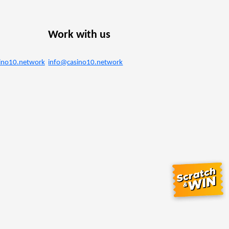
Work with us
ino10.network
info@casino10.network