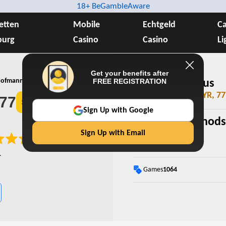
18+ BeGambleAware
etten
Mobile
Echtgeld
Ca
burg
Casino
Casino
Li
Get your benefits after
FREE REGISTRATION
Hofmann
/
Sep 30, 2023
Welcome Bonus
$77, ฿2777, 377 MYR, 7
77
5
/5
Sign Up with Google
Payment Methods
Sign Up with Email
5/5
1
Games
1064