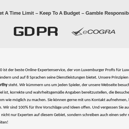
et A Time Limit – Keep To A Budget – Gamble Responsib
0 ist der beste Online-Expertenservice, der von Luxemburger Profis für Lux
ändern und auf 8 Sprachen seine Dienstleistungen bietet. Unsere Prinzipien
rthy
steht. Wir kümmern uns um jeden Spieler, der unsere Webseite besucht
iel ist, korrekte und wahrheitsgemäße Angaben bereitzustellen, die Besucher
m wie möglich zu machen. Sie können gerne mit uns Kontakt aufnehmen, be
. Wir sind 100% für Ihre Vorschläge und Ideen offen. Und vergessen Sie au
d nicht nur Experten auf diesem Gebiet, sondern schreiben auch einen sehr
iten!