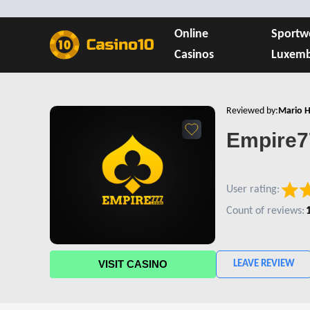
Online
Sportw
Casinos
Luxem
Reviewed by:
Mario 
Empire7
User rating:
Count of reviews:
VISIT CASINO
LEAVE REVIEW