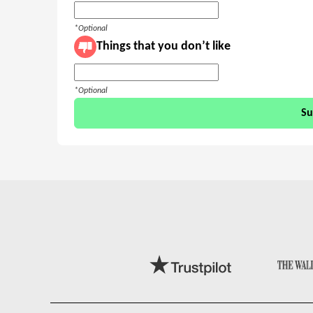
*Optional
Things that you don’t like
*Optional
Su