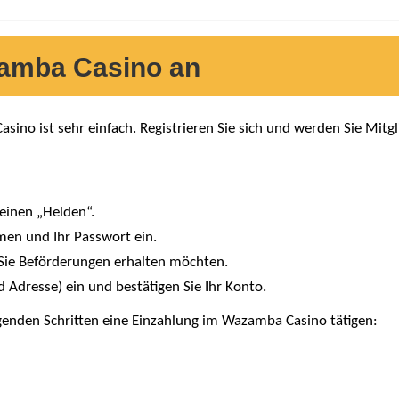
zamba Casino an
ino ist sehr einfach. Registrieren Sie sich und werden Sie Mitgl
einen „Helden“.
men und Ihr Passwort ein.
b Sie Beförderungen erhalten möchten.
 Adresse) ein und bestätigen Sie Ihr Konto.
lgenden Schritten eine Einzahlung im Wazamba Casino tätigen: