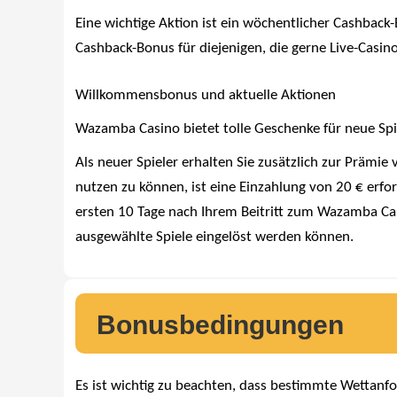
Eine wichtige Aktion ist ein wöchentlicher Cashback-
Cashback-Bonus für diejenigen, die gerne Live-Casino
Willkommensbonus und aktuelle Aktionen
Wazamba Casino bietet tolle Geschenke für neue Spie
Als neuer Spieler erhalten Sie zusätzlich zur Prämi
nutzen zu können, ist eine Einzahlung von 20 € erfo
ersten 10 Tage nach Ihrem Beitritt zum Wazamba Cas
ausgewählte Spiele eingelöst werden können.
Bonusbedingungen
Es ist wichtig zu beachten, dass bestimmte Wettan