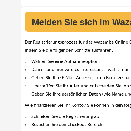
Melden Sie sich im Wa
Der Registrierungsprozess für das Wazamba Online Cas
indem Sie die folgenden Schritte ausführen:
Wählen Sie eine Aufnahmeoption.
Dann – und hier wird es interessant – wählt man 
Geben Sie Ihre E-Mail-Adresse, Ihren Benutzerna
Überprüfen Sie Ihr Alter und entscheiden Sie, o
Geben Sie Ihre persönlichen Daten (wie Name und
Wie finanzieren Sie Ihr Konto? Sie können in den fo
Schließen Sie die Registrierung ab
Besuchen Sie den Checkout-Bereich.