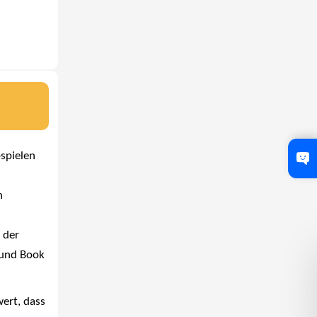
spielen
n
 der
 und Book
wert, dass