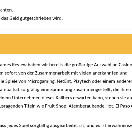
öchten.
s das Geld gutgeschrieben wird.
ames Review haben wir bereits die großartige Auswahl an Casino
n sofort von der Zusammenarbeit mit vielen anerkannten und
 Sie Spiele von Microgaming, NetEnt, Playtech oder einem andere
ba hat sorgfältig eine Sammlung zusammengestellt, die Ihren
 einem Unternehmen dieses Kalibers erwarten kann, stehen sie an
usragenden Titeln wie Fruit Shop, Atemberaubende Hot, El Paso
We stand with people of Ukraine.
ss jedes Spiel sorgfältig ausgearbeitet ist, und es ist erwähnens
Russia is not “just” attacking the Ukraine people.