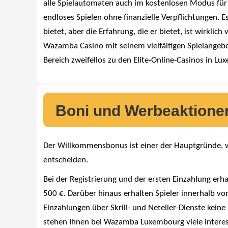
alle Spielautomaten auch im kostenlosen Modus für
endloses Spielen ohne finanzielle Verpflichtungen.
bietet, aber die Erfahrung, die er bietet, ist wirklic
Wazamba Casino mit seinem vielfältigen Spielangebo
Bereich zweifellos zu den Elite-Online-Casinos in Lu
Boni und Werbeaktione
Der Willkommensbonus ist einer der Hauptgründe, w
entscheiden.
Bei der Registrierung und der ersten Einzahlung er
500 €. Darüber hinaus erhalten Spieler innerhalb von
Einzahlungen über Skrill- und Neteller-Dienste ke
stehen Ihnen bei Wazamba Luxembourg viele interes