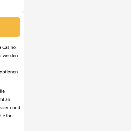
a Casino
gs werden
koptionen
die
ahl an
essern und
ie ihr