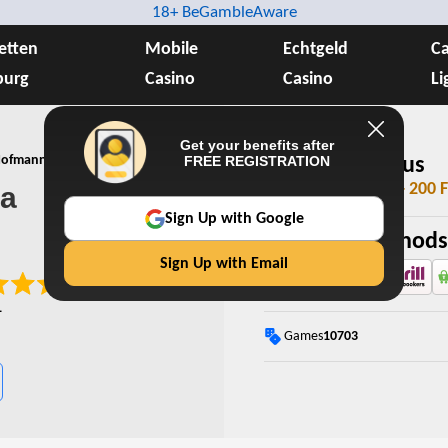
18+ BeGambleAware
etten
Mobile
Echtgeld
Ca
burg
Casino
Casino
Li
Get your benefits after
FREE REGISTRATION
Hofmann
/
Feb 26, 2025
Welcome Bonus
100% Bis Zu €500 + 200 
a
5
/5
Sign Up with Google
Payment Methods
Sign Up with Email
5/5
1
Games
10703