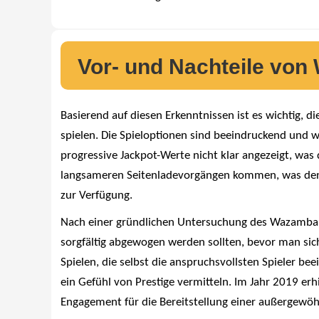
Vor- und Nachteile vo
Basierend auf diesen Erkenntnissen ist es wichtig, 
spielen. Die Spieloptionen sind beeindruckend und w
progressive Jackpot-Werte nicht klar angezeigt, wa
langsameren Seitenladevorgängen kommen, was den 
zur Verfügung.
Nach einer gründlichen Untersuchung des Wazamba C
sorgfältig abgewogen werden sollten, bevor man sich
Spielen, die selbst die anspruchsvollsten Spieler b
ein Gefühl von Prestige vermitteln. Im Jahr 2019 erh
Engagement für die Bereitstellung einer außergewö