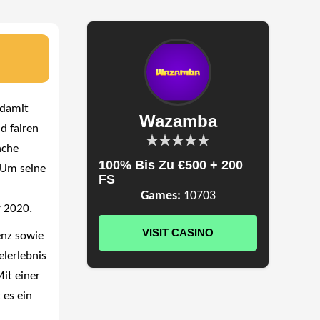
 damit
Wazamba
d fairen
nche
100% Bis Zu €500 + 200
. Um seine
FS
Games:
10703
r 2020.
VISIT CASINO
enz sowie
lerlebnis
it einer
 es ein