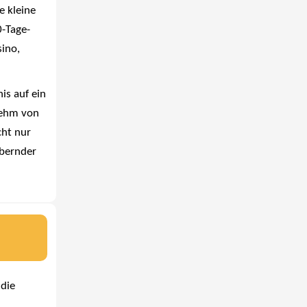
e kleine
0-Tage-
ino,
is auf ein
nehm von
cht nur
ubernder
 die