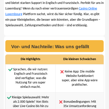
und bietet starken Support in Englisch und Französisch. Perfekt für uns in
Luxemburg! Wenn du nach einer vertrauenswürdigen
Casino Online
Luxembourg
Plattform suchst, wirst du hier sicher fündig. Klar, es gibt
ein paar Kleinigkeiten, die besser sein könnten, aber die Grundlagen –
Spielauswahl, Zahlungsmethoden und Boni – sind erstklassig.
Vor- und Nachteile: Was uns gefällt
Die Highlights
Die kleinen Schwächen
Sprachen, die wir nutzen:
Keine App: Die mobile
Englisch und Französisch
Website funktioniert
sind verfügbar, was die
super, aber eine App wäre
Nutzung für uns super
praktischer.
einfach macht.
Riesige Spielauswahl: Mehr
als 2.000 Spiele! Von Slots
Bonusbedingungen: Mit
über Live-Casino bis hin zu
35x Umsatzanforderung