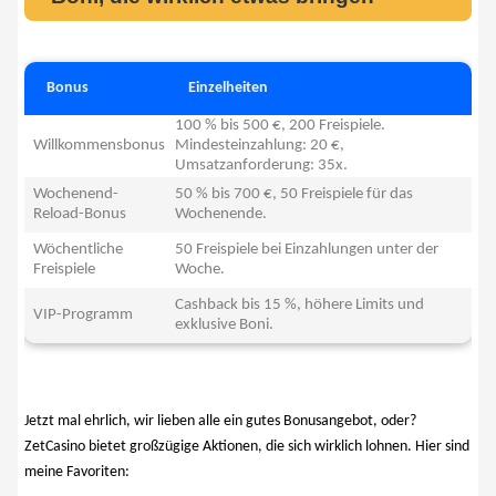
Bonus
Einzelheiten
100 % bis 500 €, 200 Freispiele.
Willkommensbonus
Mindesteinzahlung: 20 €,
Umsatzanforderung: 35x.
Wochenend-
50 % bis 700 €, 50 Freispiele für das
Reload-Bonus
Wochenende.
Wöchentliche
50 Freispiele bei Einzahlungen unter der
Freispiele
Woche.
Cashback bis 15 %, höhere Limits und
VIP-Programm
exklusive Boni.
Jetzt mal ehrlich, wir lieben alle ein gutes Bonusangebot, oder?
ZetCasino bietet großzügige Aktionen, die sich wirklich lohnen. Hier sind
meine Favoriten: