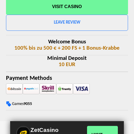
VISIT CASINO
LEAVE REVIEW
Welcome Bonus
100% bis zu 500 € + 200 FS + 1 Bonus-Krabbe
Minimal Deposit
10 EUR
Payment Methods
Games
9055
ZetCasino