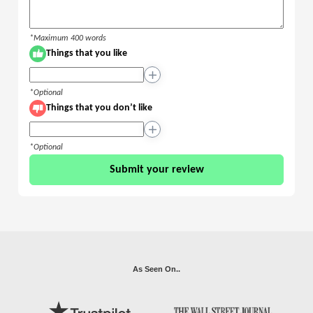
*Maximum 400 words
Things that you like
+
*Optional
Things that you don’t like
+
*Optional
Submit your review
As Seen On..