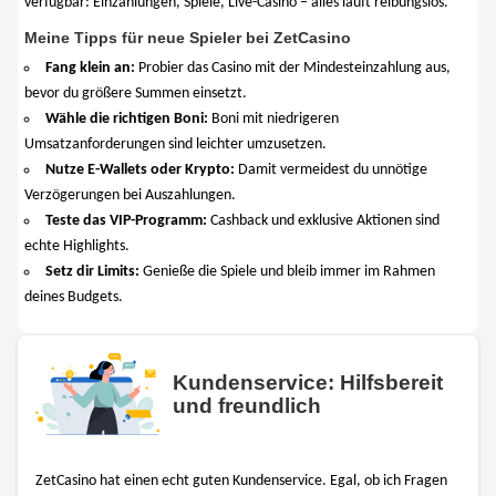
verfügbar: Einzahlungen, Spiele, Live-Casino – alles läuft reibungslos.
Meine Tipps für neue Spieler bei ZetCasino
Fang klein an:
Probier das Casino mit der Mindesteinzahlung aus,
bevor du größere Summen einsetzt.
Wähle die richtigen Boni:
Boni mit niedrigeren
Umsatzanforderungen sind leichter umzusetzen.
Nutze E-Wallets oder Krypto:
Damit vermeidest du unnötige
Verzögerungen bei Auszahlungen.
Teste das VIP-Programm:
Cashback und exklusive Aktionen sind
echte Highlights.
Setz dir Limits:
Genieße die Spiele und bleib immer im Rahmen
deines Budgets.
Kundenservice: Hilfsbereit
und freundlich
ZetCasino hat einen echt guten Kundenservice. Egal, ob ich Fragen