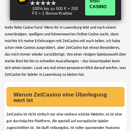
VISIT
CASINO
100% bis zu 500 € + 200
FS + 1 Bonus-Krabbe
Hallo liebe Casino-Fans! Wenn ihr in Luxemburg lebt und nach einem
zuverlässigen, spaßigen und lohnenswerten Online-Casino sucht, dann
möchte ich meine Erfahrungen mit ZetCasino mit euch teilen. Ich habe
schon viele Casinos ausprobiert, aber ZetCasino hat etwas Besonderes,
das mich immer wieder zurückbringt. Von einer riesigen Spielauswahl über
starke Boni bis hin zu schnellen Auszahlungen – das Gesamtpaket kann
sich sehen lassen. Lasst uns mal einen genaueren Blick darauf werfen, was
ZetCasino für Spieler in Luxemburg zu bieten hat.
Warum ZetCasino eine Überlegung
wert ist
ZetCasino ist nicht einfach nur eine weitere schicke Website; es ist eine
gut durchdachte Plattform, die speziell auf europäische Spieler
zugeschnitten ist. Sie läuft reibungslos, ist voller spannender Features